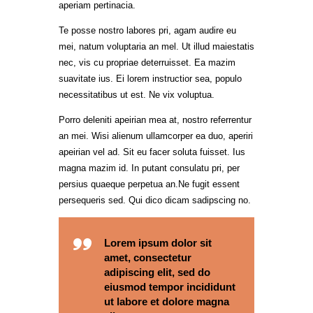
aperiam pertinacia.
Te posse nostro labores pri, agam audire eu
mei, natum voluptaria an mel. Ut illud maiestatis
nec, vis cu propriae deterruisset. Ea mazim
suavitate ius. Ei lorem instructior sea, populo
necessitatibus ut est. Ne vix voluptua.
Porro deleniti apeirian mea at, nostro referrentur
an mei. Wisi alienum ullamcorper ea duo, aperiri
apeirian vel ad. Sit eu facer soluta fuisset. Ius
magna mazim id. In putant consulatu pri, per
persius quaeque perpetua an.Ne fugit essent
persequeris sed. Qui dico dicam sadipscing no.
Lorem ipsum dolor sit
amet, consectetur
adipiscing elit, sed do
eiusmod tempor incididunt
ut labore et dolore magna