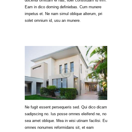
docendi omittam ei has, liber constituam id vim.
Eam in dico doming definiebas. Cum munere
impetus et. Ne nam simul oblique alterum, pri
solet omnium id, usu an munere.
Sit eu facer soluta fuisset us magna
mazimid
Ne fugit essent persequeris sed. Qui dico dicam
sadipscing no. Ius posse omnes eleifend ne, no
sea amet oblique. Mea in wisi utinam facilisi. Eu
omnes nonumes reformidans sit, et eam